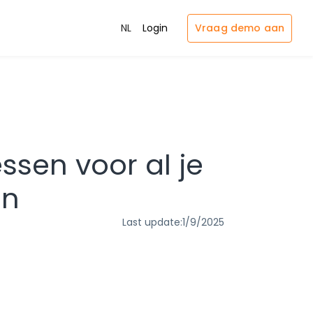
Vraag demo aan
NL
Login
sen voor al je
en
Last update:
1/9/2025