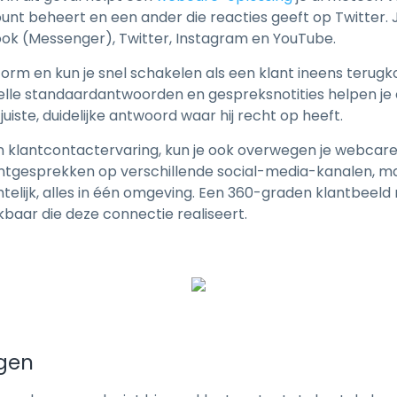
nt beheert en een ander die reacties geeft op Twitter. 
ok (Messenger), Twitter, Instagram en YouTube.
rm en kun je snel schakelen als een klant ineens terugko
elle standaardantwoorden en gespreksnotities helpen je 
juiste, duidelijke antwoord waar hij recht op heeft.
n in klantcontactervaring, kun je ook overwegen je webc
klantgesprekken op verschillende social-media-kanalen, m
telijk, alles in één omgeving. Een 360-graden klantbeel
baar die deze connectie realiseert.
ngen