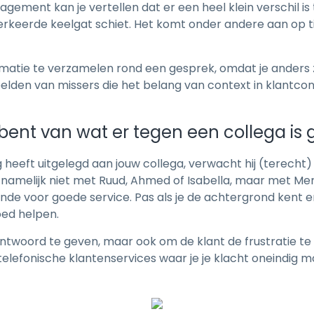
ent kan je vertellen dat er een heel klein verschil is t
 verkeerde keelgat schiet. Het komt onder andere aan op
formatie te verzamelen rond een gesprek, omdat je ander
eelden van missers die het belang van context in klantco
e bent van wat er tegen een collega is
 heeft uitgelegd aan jouw collega, verwacht hij (terecht) 
el namelijk niet met Ruud, Ahmed of Isabella, maar met M
ende voor goede service. Pas als je de achtergrond kent 
oed helpen.
antwoord te geven, maar ook om de klant de frustratie t
elefonische klantenservices waar je je klacht oneindig moe