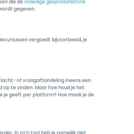
iken die de
volledige gesprekshistorie
k wordt gegeven.
tiecursussen vergoedt bijvoorbeeld, je
 klacht- of vraagafhandeling ineens een
d op te vinden. Maar hoe houd je het
e je geeft per platform? Hoe maak je de
rder. In zo’n tool heb je namelijk niet