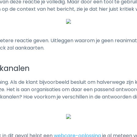
an deze reactie je volledig. Maar door een tool te gebru
 op de context van het bericht, zie je dat hier juist kritie
el betere reactie geven. Uitleggen waarom je geen reanima
ck zal aankaarten.
 kanalen
ning. Als de klant bijvoorbeeld besluit om halverwege zijn
euze. Het is aan organisaties om daar een passend antwoor
 kanalen? Hoe voorkom je verschillen in de antwoorden di
in dit geval helpt een
webcare-oplossing
je al meteen ve