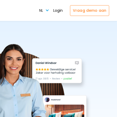
Vraag demo aan
NL
Login