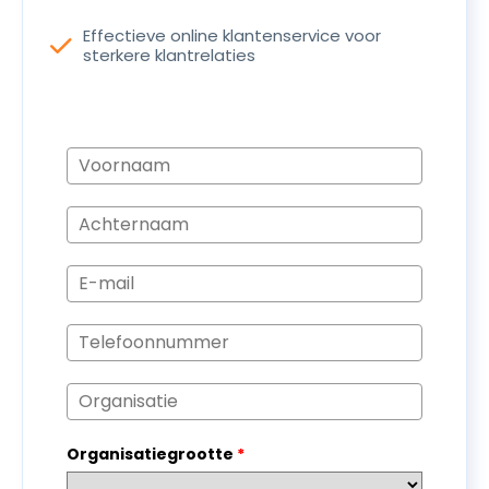
Effectieve online klantenservice voor
check
sterkere klantrelaties
Organisatiegrootte
*