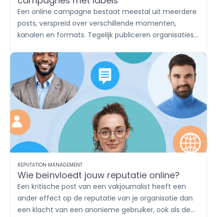
campagnes met labels
Een online campagne bestaat meestal uit meerdere
posts, verspreid over verschillende momenten,
kanalen en formats. Tegelijk publiceren organisaties
vaak vaste contentthema’s, zoals productupdates,
inhakers, vacatures en klantverhalen. Met labels
breng je die content onder in herkenbare groepen. Zo
houd je in
Publish
overzicht en zie je in
Report
afzonderlijk wat iedere campagne of ieder
contentthema oplevert.
REPUTATION MANAGEMENT
Wie beïnvloedt jouw reputatie online?
Een kritische post van een vakjournalist heeft een
ander effect op de reputatie van je organisatie dan
een klacht van een anonieme gebruiker, ook als de