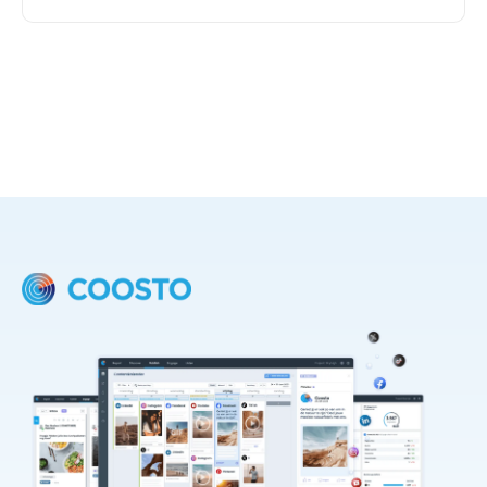
boodschap identiek is. Wie online de gesprekken
voert en welk gezag zij daarin hebben, bepaalt mee
hoe jouw reputatie wordt gevormd.