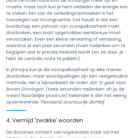
Deze centrale route kost de ontvanger meer tijd en
moeite, maar toch kun je hem verleiden die energie erin
te steken. Eén van de verleidingstechnieken is het
toevoegen van incongruentie. Dat houdt in dat een
boodschap een patroon van voorspelbaarheid moet
doorbreken, een soort opgetrokken wenkbrauw moet
veroorzaken. Even een kleine verwarring of verrassing,
waardoor je een paar seconden moet nadenken om te
begrijpen wat er precies bedoeld wordt (en zie daar: je
hebt de centrale route te pakken).
In principe kun je die voorspelbaarheid op elke manier
doorbreken, maar woordspelingen zijn een veelgebruikte
methode. Het is bijvoorbeeld de reden dat ‘
Er gaat niets
boven Groningen
’ (twee seconden nadenken: oh ja, de
meest Noordelijke provincie) bekender is dan het weinig
opzienbarende ‘
Flevoland, avontuurlijk dichtbij
’.
4. Vermijd 'zwakke' woorden
De doorsnee content van organisaties staat vol met