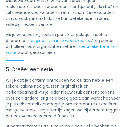
clichéwoorden. Er is bij wijze van spreken geen
reclametekst waar de woorden ‘klantgericht’, ‘flexibel’ en
‘uitstekende voorwaarden’ niet in staan. Deze woorden
zijn zo vaak gebruikt, dat ze hun betekenis inmiddels
volledig hebben verloren.
Als je wil opvallen, zoals in punt 3 uitgelegd, moet je
daarom ook
origineel zijn in je woordkeuze
. Zorg ervoor
dat alleen jouw organisatie met een
specifieke tone-of-
voice
wordt geassocieerd.
5. Creëer een serie
Wil je dat je content onthouden wordt, dan heb je een
zekere balans nodig tussen originaliteit en
herkenbaarheid. Als je ieder nieuw stuk content telkens
over een andere, originele boeg gooit, dan wordt het voor
je publiek namelijk onmogelijk om content te associëren
met jouw merk. Tegelijkertijd zagen we bij eerdere triggers
dat ook voorspelbaarheid funest is.
Supermarktketens als Jumbo en Albert Heijn hebben die