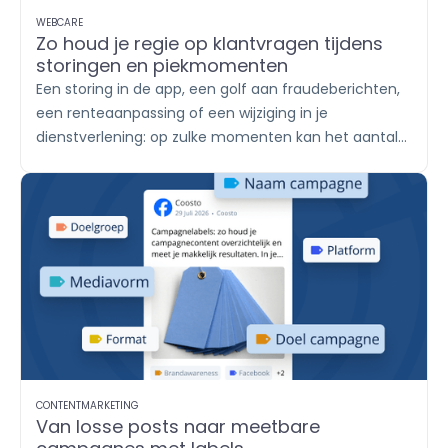
WEBCARE
Zo houd je regie op klantvragen tijdens
storingen en piekmomenten
Een storing in de app, een golf aan fraudeberichten,
een renteaanpassing of een wijziging in je
dienstverlening: op zulke momenten kan het aantal
klantvragen in korte tijd sterk oplopen. De ene klant
stuurt een WhatsApp-bericht, een ander reageert
onder een socialmediapost en weer een ander
plaatst een review. Met
Engage
breng je alle
berichten samen, verdeel je het werk onder teams
en help je klanten met een duidelijk en consistent
antwoord.
CONTENTMARKETING
Van losse posts naar meetbare