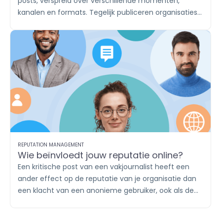
posts, verspreid over verschillende momenten,
kanalen en formats. Tegelijk publiceren organisaties
vaak vaste contentthema’s, zoals productupdates,
inhakers, vacatures en klantverhalen. Met labels
breng je die content onder in herkenbare groepen. Zo
houd je in
Publish
overzicht en zie je in
Report
afzonderlijk wat iedere campagne of ieder
contentthema oplevert.
REPUTATION MANAGEMENT
Wie beïnvloedt jouw reputatie online?
Een kritische post van een vakjournalist heeft een
ander effect op de reputatie van je organisatie dan
een klacht van een anonieme gebruiker, ook als de
boodschap identiek is. Wie online de gesprekken
voert en welk gezag zij daarin hebben, bepaalt mee