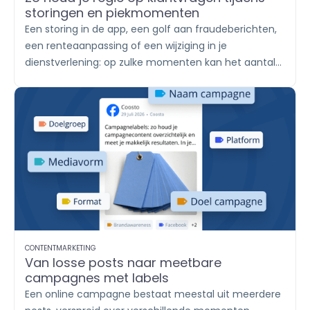
storingen en piekmomenten
Een storing in de app, een golf aan fraudeberichten,
een renteaanpassing of een wijziging in je
dienstverlening: op zulke momenten kan het aantal
klantvragen in korte tijd sterk oplopen. De ene klant
stuurt een WhatsApp-bericht, een ander reageert
onder een socialmediapost en weer een ander
plaatst een review. Met
Engage
breng je alle
berichten samen, verdeel je het werk onder teams
en help je klanten met een duidelijk en consistent
antwoord.
CONTENTMARKETING
Van losse posts naar meetbare
campagnes met labels
Een online campagne bestaat meestal uit meerdere