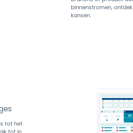
binnenstromen, ontdek 
kansen.
ges
s tot het
jk tot in