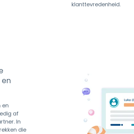
klanttevredenheid.
e
n en
n en
ledig af
tner. In
rekken die