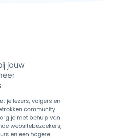
bij jouw
meer
s
t je lezers, volgers en
betrokken community
zorg je met behulp van
nde websitebezoekers,
rs en een hogere