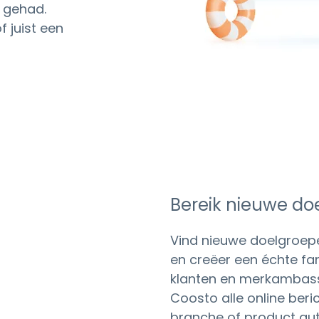
 gehad.
f juist een
Bereik nieuwe do
Vind nieuwe doelgroepen
en creëer een échte f
klanten en merkambas
Coosto alle online beri
branche of product au