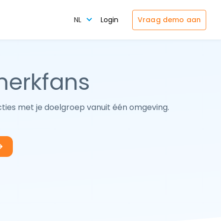
Vraag demo aan
NL
Login
merkfans
cties met je doelgroep vanuit één omgeving.