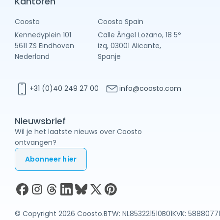
Kantoren
Coosto
Coosto Spain
Kennedyplein 101
Calle Ángel Lozano, 18 5º
5611 ZS Eindhoven
izq, 03001 Alicante,
Nederland
Spanje
+31 (0)40 249 27 00
info@coosto.com
Nieuwsbrief
Wil je het laatste nieuws over Coosto
ontvangen?
Abonneer hier
© Copyright 2026 Coosto.
BTW: NL853221510B01
KVK: 5888077