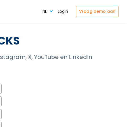
Vraag demo aan
NL
Login
ICKS
nstagram, X, YouTube en LinkedIn