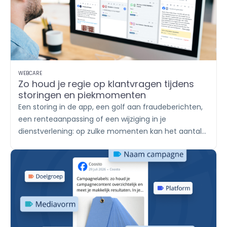
WEBCARE
Zo houd je regie op klantvragen tijdens
storingen en piekmomenten
Een storing in de app, een golf aan fraudeberichten,
een renteaanpassing of een wijziging in je
dienstverlening: op zulke momenten kan het aantal
klantvragen in korte tijd sterk oplopen. De ene klant
stuurt een WhatsApp-bericht, een ander reageert
onder een socialmediapost en weer een ander
plaatst een review. Met
Engage
breng je alle
berichten samen, verdeel je het werk onder teams
en help je klanten met een duidelijk en consistent
antwoord.