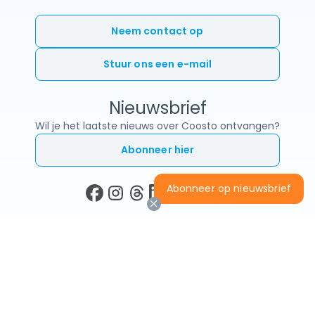
Neem contact op
Stuur ons een e-mail
Nieuwsbrief
Wil je het laatste nieuws over Coosto ontvangen?
Abonneer hier
Abonneer op nieuwsbrief
© Copyright 2026 Coosto.
BTW: NL853221510B01
KVK: 58880771
Alle rechten voorbehouden
Servicevoorwaarden
Disclaimer
Privacyverklaring
Cookies