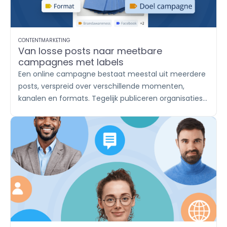
CONTENTMARKETING
Van losse posts naar meetbare
campagnes met labels
Een online campagne bestaat meestal uit meerdere
posts, verspreid over verschillende momenten,
kanalen en formats. Tegelijk publiceren organisaties
vaak vaste contentthema’s, zoals productupdates,
inhakers, vacatures en klantverhalen. Met labels
breng je die content onder in herkenbare groepen. Zo
houd je in
Publish
overzicht en zie je in
Report
afzonderlijk wat iedere campagne of ieder
contentthema oplevert.