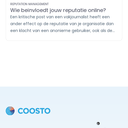
REPUTATION MANAGEMENT
Wie beïnvloedt jouw reputatie online?
Een kritische post van een vakjournalist heeft een
ander effect op de reputatie van je organisatie dan
een klacht van een anonieme gebruiker, ook als de
boodschap identiek is. Wie online de gesprekken
voert en welk gezag zij daarin hebben, bepaalt mee
hoe jouw reputatie wordt gevormd.