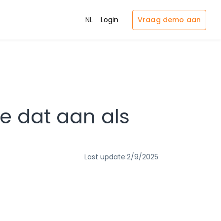
Vraag demo aan
NL
Login
je dat aan als
Last update:
2/9/2025