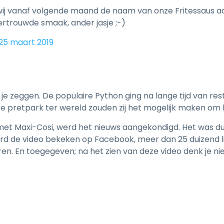
wij vanaf volgende maand de naam van onze Fritessaus aa
ertrouwde smaak, ander jasje ;-)
5 maart 2019
e zeggen. De populaire Python ging na lange tijd van rest
e pretpark ter wereld zouden zij het mogelijk maken om 
 met Maxi-Cosi, werd het nieuws aangekondigd. Het was d
erd de video bekeken op Facebook, meer dan 25 duizend l
n. En toegegeven; na het zien van deze video denk je niet