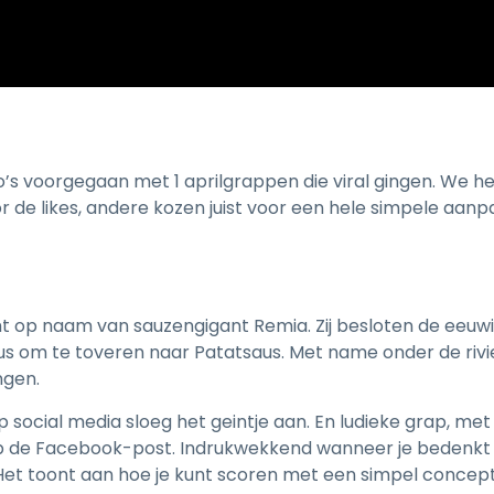
o’s voorgegaan met 1 aprilgrappen die viral gingen. We he
 de likes, andere kozen juist voor een hele simpele aanp
mt op naam van sauzengigant Remia. Zij besloten de eeuwig
s om te toveren naar Patatsaus. Met name onder de rivi
ngen.
p social media sloeg het geintje aan. En ludieke grap, met
 de Facebook-post. Indrukwekkend wanneer je bedenkt da
 Het toont aan hoe je kunt scoren met een simpel concept