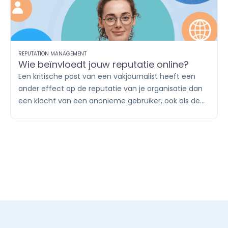
REPUTATION MANAGEMENT
Wie beïnvloedt jouw reputatie online?
Een kritische post van een vakjournalist heeft een
ander effect op de reputatie van je organisatie dan
een klacht van een anonieme gebruiker, ook als de
boodschap identiek is. Wie online de gesprekken
voert en welk gezag zij daarin hebben, bepaalt mee
hoe jouw reputatie wordt gevormd.