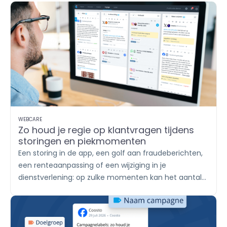
WEBCARE
Zo houd je regie op klantvragen tijdens
storingen en piekmomenten
Een storing in de app, een golf aan fraudeberichten,
een renteaanpassing of een wijziging in je
dienstverlening: op zulke momenten kan het aantal
klantvragen in korte tijd sterk oplopen. De ene klant
stuurt een WhatsApp-bericht, een ander reageert
onder een socialmediapost en weer een ander
plaatst een review. Met
Engage
breng je alle