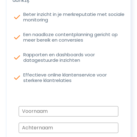
dankzij:
Beter inzicht in je merkreputatie met sociale
check
monitoring
Een naadloze contentplanning gericht op
check
meer bereik en conversies
Rapporten en dashboards voor
check
datagestuurde inzichten
Effectieve online klantenservice voor
check
sterkere klantrelaties