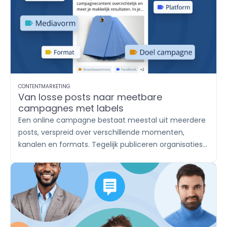
berichten samen, verdeel je het werk onder teams
en help je klanten met een duidelijk en consistent
antwoord.
CONTENTMARKETING
Van losse posts naar meetbare
campagnes met labels
Een online campagne bestaat meestal uit meerdere
posts, verspreid over verschillende momenten,
kanalen en formats. Tegelijk publiceren organisaties
vaak vaste contentthema’s, zoals productupdates,
inhakers, vacatures en klantverhalen. Met labels
breng je die content onder in herkenbare groepen. Zo
houd je in
Publish
overzicht en zie je in
Report
afzonderlijk wat iedere campagne of ieder
contentthema oplevert.