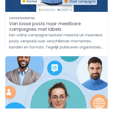
CONTENTMARKETING
Van losse posts naar meetbare
campagnes met labels
Een online campagne bestaat meestal uit meerdere
posts, verspreid over verschillende momenten,
kanalen en formats. Tegelijk publiceren organisaties
vaak vaste contentthema’s, zoals productupdates,
inhakers, vacatures en klantverhalen. Met labels
breng je die content onder in herkenbare groepen. Zo
houd je in
Publish
overzicht en zie je in
Report
afzonderlijk wat iedere campagne of ieder
contentthema oplevert.