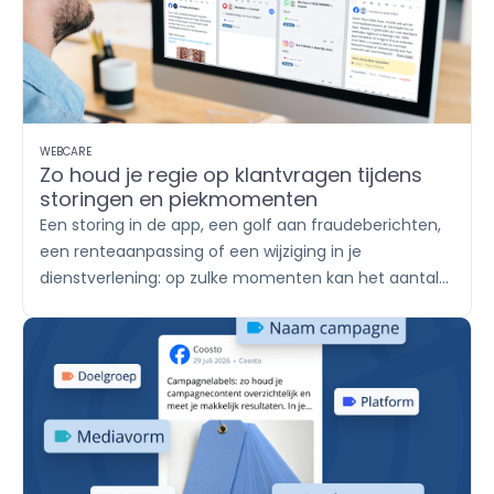
WEBCARE
Zo houd je regie op klantvragen tijdens
storingen en piekmomenten
Een storing in de app, een golf aan fraudeberichten,
een renteaanpassing of een wijziging in je
dienstverlening: op zulke momenten kan het aantal
klantvragen in korte tijd sterk oplopen. De ene klant
stuurt een WhatsApp-bericht, een ander reageert
onder een socialmediapost en weer een ander
plaatst een review. Met
Engage
breng je alle
berichten samen, verdeel je het werk onder teams
en help je klanten met een duidelijk en consistent
antwoord.