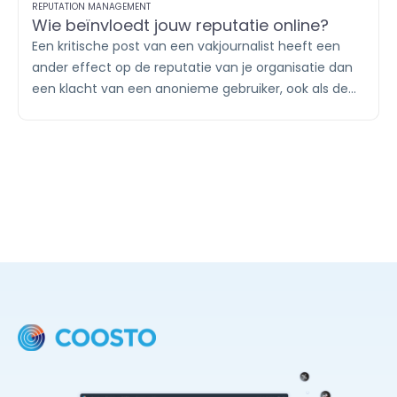
REPUTATION MANAGEMENT
Wie beïnvloedt jouw reputatie online?
Een kritische post van een vakjournalist heeft een
ander effect op de reputatie van je organisatie dan
een klacht van een anonieme gebruiker, ook als de
boodschap identiek is. Wie online de gesprekken
voert en welk gezag zij daarin hebben, bepaalt mee
hoe jouw reputatie wordt gevormd.