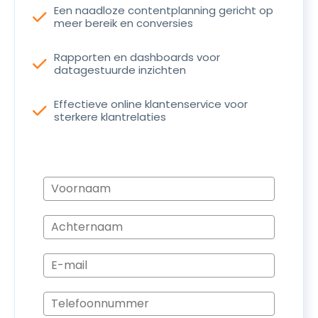
Een naadloze contentplanning gericht op
check
meer bereik en conversies
Rapporten en dashboards voor
check
datagestuurde inzichten
Effectieve online klantenservice voor
check
sterkere klantrelaties