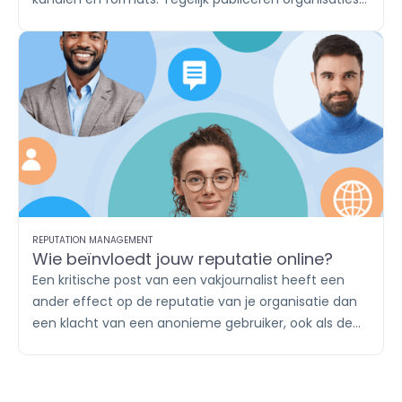
vaak vaste contentthema’s, zoals productupdates,
inhakers, vacatures en klantverhalen. Met labels
breng je die content onder in herkenbare groepen. Zo
houd je in
Publish
overzicht en zie je in
Report
afzonderlijk wat iedere campagne of ieder
contentthema oplevert.
REPUTATION MANAGEMENT
Wie beïnvloedt jouw reputatie online?
Een kritische post van een vakjournalist heeft een
ander effect op de reputatie van je organisatie dan
een klacht van een anonieme gebruiker, ook als de
boodschap identiek is. Wie online de gesprekken
voert en welk gezag zij daarin hebben, bepaalt mee
hoe jouw reputatie wordt gevormd.