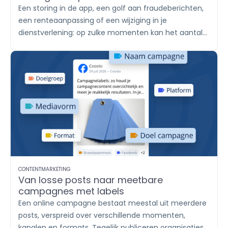
Een storing in de app, een golf aan fraudeberichten,
een renteaanpassing of een wijziging in je
dienstverlening: op zulke momenten kan het aantal
klantvragen in korte tijd sterk oplopen. De ene klant
stuurt een WhatsApp-bericht, een ander reageert
onder een socialmediapost en weer een ander
plaatst een review. Met
Engage
breng je alle
berichten samen, verdeel je het werk onder teams
en help je klanten met een duidelijk en consistent
antwoord.
CONTENTMARKETING
Van losse posts naar meetbare
campagnes met labels
Een online campagne bestaat meestal uit meerdere
posts, verspreid over verschillende momenten,
kanalen en formats. Tegelijk publiceren organisaties