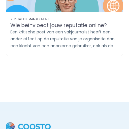
REPUTATION MANAGEMENT
Wie beïnvloedt jouw reputatie online?
Een kritische post van een vakjournalist heeft een
ander effect op de reputatie van je organisatie dan
een klacht van een anonieme gebruiker, ook als de
boodschap identiek is. Wie online de gesprekken
voert en welk gezag zij daarin hebben, bepaalt mee
hoe jouw reputatie wordt gevormd.