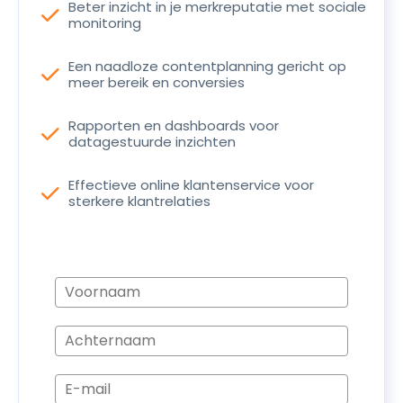
Beter inzicht in je merkreputatie met sociale
check
monitoring
Een naadloze contentplanning gericht op
check
meer bereik en conversies
Rapporten en dashboards voor
check
datagestuurde inzichten
Effectieve online klantenservice voor
check
sterkere klantrelaties