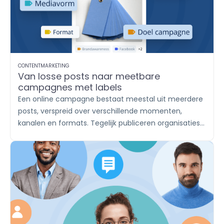
en help je klanten met een duidelijk en consistent
antwoord.
CONTENTMARKETING
Van losse posts naar meetbare
campagnes met labels
Een online campagne bestaat meestal uit meerdere
posts, verspreid over verschillende momenten,
kanalen en formats. Tegelijk publiceren organisaties
vaak vaste contentthema’s, zoals productupdates,
inhakers, vacatures en klantverhalen. Met labels
breng je die content onder in herkenbare groepen. Zo
houd je in
Publish
overzicht en zie je in
Report
afzonderlijk wat iedere campagne of ieder
contentthema oplevert.