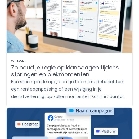
WEBCARE
Zo houd je regie op klantvragen tijdens
storingen en piekmomenten
Een storing in de app, een golf aan fraudeberichten,
een renteaanpassing of een wijziging in je
dienstverlening: op zulke momenten kan het aantal
klantvragen in korte tijd sterk oplopen. De ene klant
stuurt een WhatsApp-bericht, een ander reageert
onder een socialmediapost en weer een ander
plaatst een review. Met
Engage
breng je alle
berichten samen, verdeel je het werk onder teams