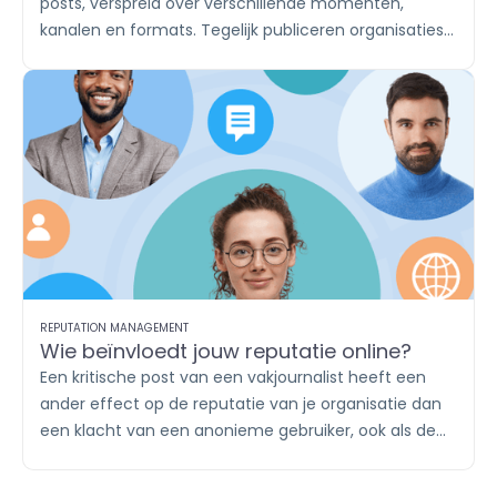
posts, verspreid over verschillende momenten,
kanalen en formats. Tegelijk publiceren organisaties
vaak vaste contentthema’s, zoals productupdates,
inhakers, vacatures en klantverhalen. Met labels
breng je die content onder in herkenbare groepen. Zo
houd je in
Publish
overzicht en zie je in
Report
afzonderlijk wat iedere campagne of ieder
contentthema oplevert.
REPUTATION MANAGEMENT
Wie beïnvloedt jouw reputatie online?
Een kritische post van een vakjournalist heeft een
ander effect op de reputatie van je organisatie dan
een klacht van een anonieme gebruiker, ook als de
boodschap identiek is. Wie online de gesprekken
voert en welk gezag zij daarin hebben, bepaalt mee