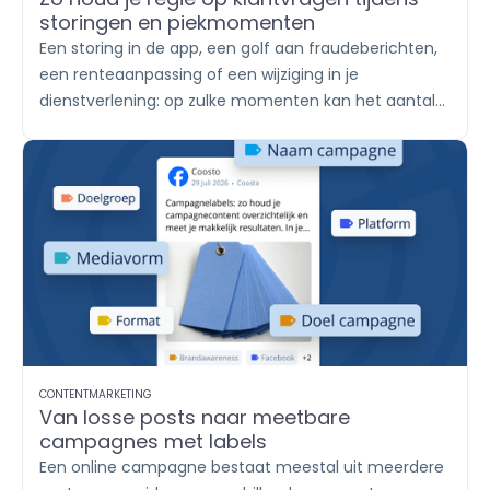
storingen en piekmomenten
Een storing in de app, een golf aan fraudeberichten,
een renteaanpassing of een wijziging in je
dienstverlening: op zulke momenten kan het aantal
klantvragen in korte tijd sterk oplopen. De ene klant
stuurt een WhatsApp-bericht, een ander reageert
onder een socialmediapost en weer een ander
plaatst een review. Met
Engage
breng je alle
berichten samen, verdeel je het werk onder teams
en help je klanten met een duidelijk en consistent
antwoord.
CONTENTMARKETING
Van losse posts naar meetbare
campagnes met labels
Een online campagne bestaat meestal uit meerdere