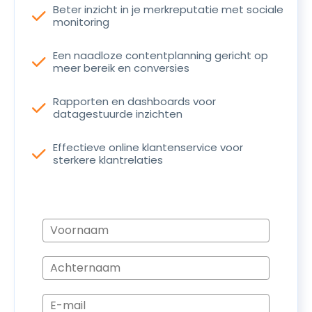
Beter inzicht in je merkreputatie met sociale
check
monitoring
Een naadloze contentplanning gericht op
check
meer bereik en conversies
Rapporten en dashboards voor
check
datagestuurde inzichten
Effectieve online klantenservice voor
check
sterkere klantrelaties