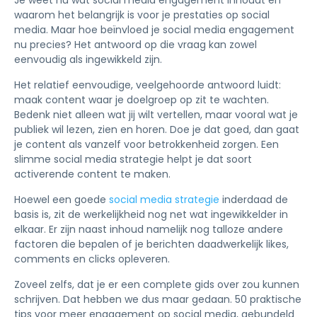
Je weet nu wat social media engagement inhoudt en
waarom het belangrijk is voor je prestaties op social
media. Maar hoe beïnvloed je social media engagement
nu precies? Het antwoord op die vraag kan zowel
eenvoudig als ingewikkeld zijn.
Het relatief eenvoudige, veelgehoorde antwoord luidt:
maak content waar je doelgroep op zit te wachten.
Bedenk niet alleen wat jij wilt vertellen, maar vooral wat je
publiek wil lezen, zien en horen. Doe je dat goed, dan gaat
je content als vanzelf voor betrokkenheid zorgen. Een
slimme social media strategie helpt je dat soort
activerende content te maken.
Hoewel een goede
social media strategie
inderdaad de
basis is, zit de werkelijkheid nog net wat ingewikkelder in
elkaar. Er zijn naast inhoud namelijk nog talloze andere
factoren die bepalen of je berichten daadwerkelijk likes,
comments en clicks opleveren.
Zoveel zelfs, dat je er een complete gids over zou kunnen
schrijven. Dat hebben we dus maar gedaan. 50 praktische
tips voor meer engagement op social media, gebundeld