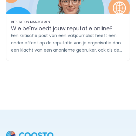
REPUTATION MANAGEMENT
Wie beïnvloedt jouw reputatie online?
Een kritische post van een vakjournalist heeft een
ander effect op de reputatie van je organisatie dan
een klacht van een anonieme gebruiker, ook als de
boodschap identiek is. Wie online de gesprekken
voert en welk gezag zij daarin hebben, bepaalt mee
hoe jouw reputatie wordt gevormd.