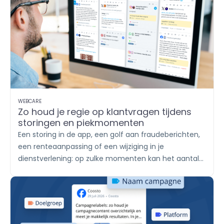
WEBCARE
Zo houd je regie op klantvragen tijdens
storingen en piekmomenten
Een storing in de app, een golf aan fraudeberichten,
een renteaanpassing of een wijziging in je
dienstverlening: op zulke momenten kan het aantal
klantvragen in korte tijd sterk oplopen. De ene klant
stuurt een WhatsApp-bericht, een ander reageert
onder een socialmediapost en weer een ander
plaatst een review. Met
Engage
breng je alle
berichten samen, verdeel je het werk onder teams