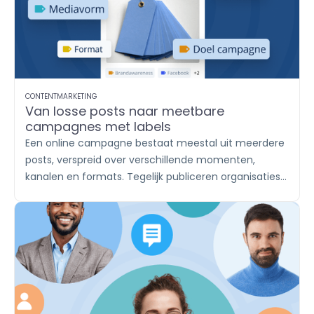
en help je klanten met een duidelijk en consistent
antwoord.
CONTENTMARKETING
Van losse posts naar meetbare
campagnes met labels
Een online campagne bestaat meestal uit meerdere
posts, verspreid over verschillende momenten,
kanalen en formats. Tegelijk publiceren organisaties
vaak vaste contentthema’s, zoals productupdates,
inhakers, vacatures en klantverhalen. Met labels
breng je die content onder in herkenbare groepen. Zo
houd je in
Publish
overzicht en zie je in
Report
afzonderlijk wat iedere campagne of ieder
contentthema oplevert.