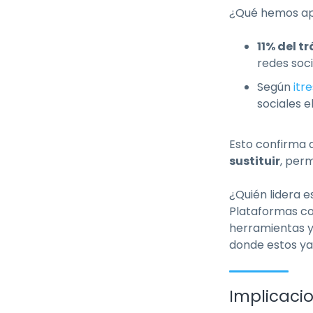
¿Qué hemos apr
11% del 
redes soci
Según
itre
sociales e
Esto confirma q
sustituir
, perm
¿Quién lidera 
Plataformas co
herramientas y
donde estos ya
Implicaci