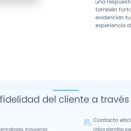
una respuesta
también forta
evidencian t
experiencia de
idelidad del cliente a travé
Contacto efici
entralizada, incluyendo
Utiliza plantillas