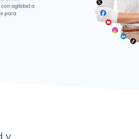
 con agilidad a
es para
d y