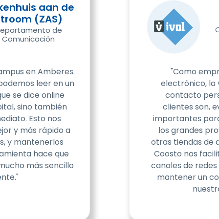
kenhuis aan de
Stroom (ZAS)
epartamento de
Comunicación
campus en Amberes.
"Como empr
 podemos leer en un
electrónico, la v
que se dice online
contacto pers
ital, sino también
clientes son,
ediato. Esto nos
importantes par
jor y más rápido a
los grandes pr
s, y mantenerlos
otras tiendas de 
ramienta hace que
Coosto nos facili
 mucho más sencillo
canales de redes 
ente."
mantener un co
nuestro