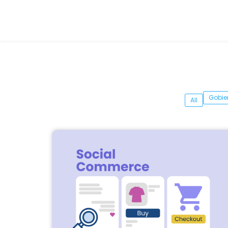
Gobie
All