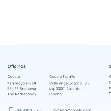
Oficinas
Coosto
Coosto España
O
C
Kennedyplein 101
Calle Ángel Lozano, 18 5º
P
5611 ZS Eindhoven
izq, 03001 Alicante,
T
The Netherlands
España
+34 966 103 201
info@coosto.com