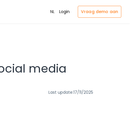
Vraag demo aan
NL
Login
ocial media
Last update:
17/11/2025