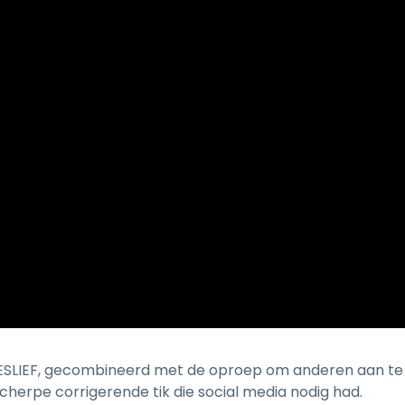
ESLIEF, gecombineerd met de oproep om anderen aan te 
scherpe corrigerende tik die social media nodig had.