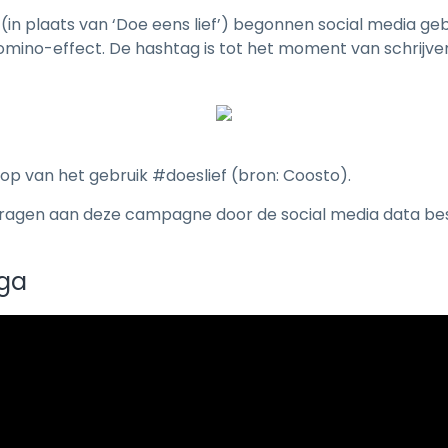
 (in plaats van ‘Doe eens lief’) begonnen social media ge
mino-effect. De hashtag is tot het moment van schrijve
op van het gebruik #doeslief (bron: Coosto).
edragen aan deze campagne door de social media data bes
nga