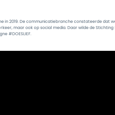
e in 2019. De communicatiebranche constateerde dat we
erkeer, maar ook op social media. Daar wilde de Stichtin
agne #DOESLIEF.