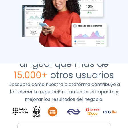
Gestiona tu reputación
Más información sobre
Más información sobre
Más información sobre
Más información sobre
Review Management
Impulsa conversiones
Lealtad del cliente
Autoridad de marca
con Coosto,
Más información sobre
Interés por el producto
al igual que más de
15.000+
otros usuarios
Descubre cómo nuestra plataforma contribuye a
fortalecer tu reputación, aumentar el impacto y
mejorar los resultados del negocio.